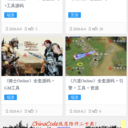
+工具源码
端游
页游


2026-8-6
0
5
2026-8-4
0
20
《骑士Online》全套源码 +
《六道Online》全套源码 + 引
GM工具
擎 + 工具 + 资源
端游
端游


2026-8-3
0
5
2026-8-2
0
6