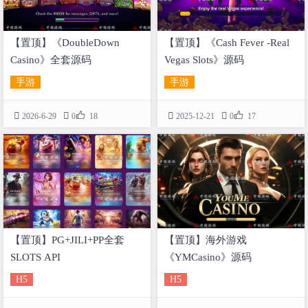
【置顶】《DoubleDown
【置顶】《Cash Fever -Real
Casino》全套源码
Vegas Slots》源码
手游
手游


2026-6-29
0
18
2025-12-21
0
17
【置顶】PG+JILI+PP全套
【置顶】海外游戏
SLOTS API
《YMCasino》源码
H5
H5