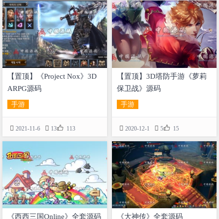
【置顶】《Project Nox》3D
【置顶】3D塔防手游《萝莉
ARPG源码
保卫战》源码
手游
手游


2021-11-6
13
113
2020-12-1
5
15
《西西三国Online》全套源码
《大神传》全套源码