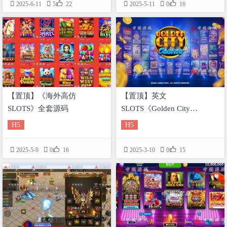


2025-6-11
5
22
2025-5-11
0
16
【置顶】《海外高仿
【置顶】英文
SLOTS》全套源码
SLOTS《Golden City
Casino》源码
H5
H5


2025-5-9
0
16
2025-3-10
0
15