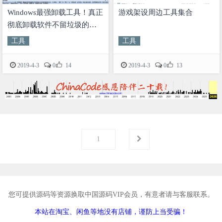
Windows最强卸载工具！真正
游戏架设周边工具集合
彻底卸载软件不留垃圾的必
备神器！
工具
工具


2019-4-3
0
14
2019-4-3
0
13
第
页
1
您可提供源码等资源换取中国源码VIP会员，有意者请与客服联系。
本站在淘宝、闲鱼等地没有店铺，谨防上当受骗！