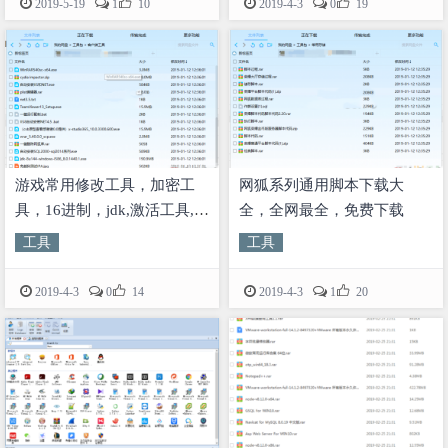


2019-5-19
1
10
2019-4-3
0
19
游戏常用修改工具，加密工
网狐系列通用脚本下载大
具，16进制，jdk,激活工具,网
全，全网最全，免费下载
狐工具，反编译工具
工具
工具


2019-4-3
0
14
2019-4-3
1
20