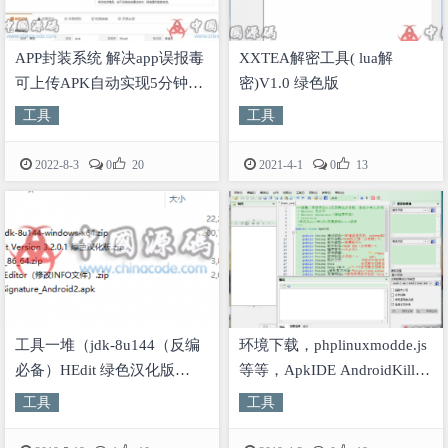
APP封装系统 解决app误报毒
XXTEA解密工具( lua解
可上传APK自动实现5分钟随
密)V1.0 绿色版
机更换包名和签名
工具
工具


2022-8-3
0
20
2021-4-1
0
13
工具一堆（jdk-8u144（反编
环境下载，phplinuxmodde.js
必备）HEdit 绿色汉化版
等等，ApkIDE AndroidKiller
PlistEditor（修改INFO文件）
HEdit十六进制编辑器 工具包
工具
工具
HxDx64-CCZ改图工具-微信
签名获取工具）