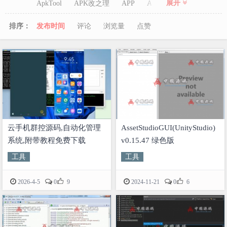
展开
ApkTool
APK改之理
APP
APP封装
AssetStudio
AssetStudioGUI
BC
cocos
排序：
发布
时间
评论
浏览
量
点赞
cocosforwin
Dnspy
Go
MU
Python
reflector
Unity
UnityStudio
winamp
XXTEA
云手机
云手机群控
优化
大富豪
微信
模拟
签名
正在为您加载新内容
网狐
解密
云手机群控源码,自动化管理
AssetStudioGUI(UnityStudio)
系统,附带教程免费下载
v0.15.47 绿色版
工具
工具


2026-4-5
0
9
2024-11-21
0
6