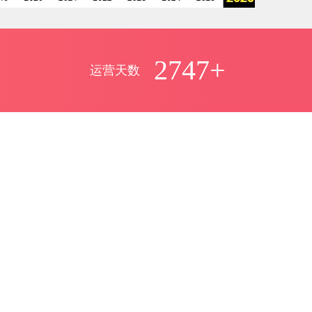
2747+
运营天数