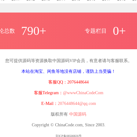
790+
0+
论总数
专题栏目
您可提供源码等资源换取中国源码VIP会员，有意者请与客服联系。
本站在淘宝、闲鱼等地没有店铺，谨防上当受骗！
客服QQ：2076448644
客服Telegram：
@wwwChinaCodeCom
E-Mail：
2076448644@qq.com
版权所有
中国源码
Copyright © ChinaCode.com, Since 2003.
京ICP备08500826号