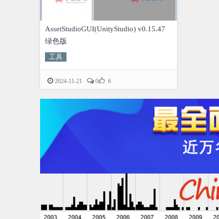
AssetStudioGUI(UnityStudio) v0.15.47
绿色版
工具

2024-11-21
0
6