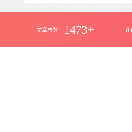
1473+
文章总数
评