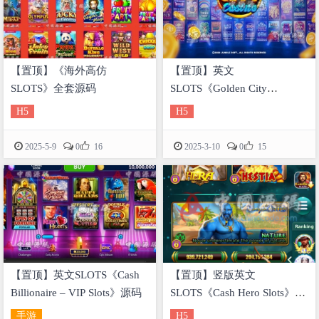
【置顶】《海外高仿
【置顶】英文
SLOTS》全套源码
SLOTS《Golden City
Casino》源码
H5
H5


2025-5-9
0
16
2025-3-10
0
15
【置顶】英文SLOTS《Cash
【置顶】竖版英文
Billionaire – VIP Slots》源码
SLOTS《Cash Hero Slots》源
码
手游
H5