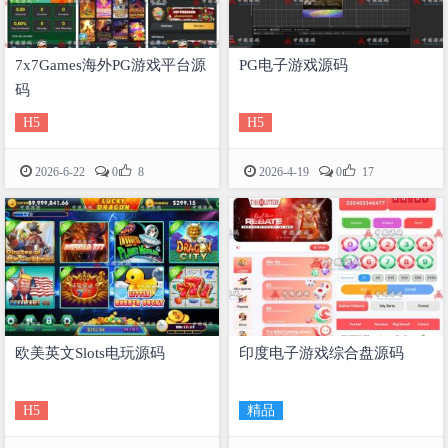
7x7Games海外PG游戏平台源
PG电子游戏源码
码
H5
H5


2026-6-22
0
8
2026-4-19
0
17
欧美英文Slots电玩源码
印度电子游戏综合盘源码
H5
精品