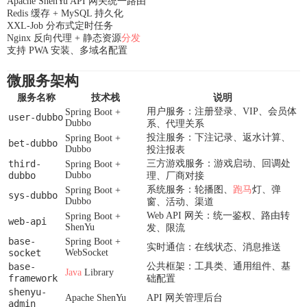
Apache ShenYu API 网关统一路由
Redis 缓存 + MySQL 持久化
XXL-Job 分布式定时任务
Nginx 反向代理 + 静态资源
分发
支持 PWA 安装、多域名配置
微服务架构
服务名称
技术栈
说明
用户服务：注册登录、VIP、会员体
Spring Boot +
user-dubbo
Dubbo
系、代理关系
投注服务：下注记录、返水计算、
Spring Boot +
bet-dubbo
Dubbo
投注报表
third-
三方游戏服务：游戏启动、回调处
Spring Boot +
dubbo
Dubbo
理、厂商对接
系统服务：轮播图、
跑马
灯、弹
Spring Boot +
sys-dubbo
Dubbo
窗、活动、渠道
Web API 网关：统一鉴权、路由转
Spring Boot +
web-api
ShenYu
发、限流
base-
Spring Boot +
实时通信：在线状态、消息推送
socket
WebSocket
base-
公共框架：工具类、通用组件、基
Java
Library
framework
础配置
shenyu-
Apache ShenYu
API 网关管理后台
admin