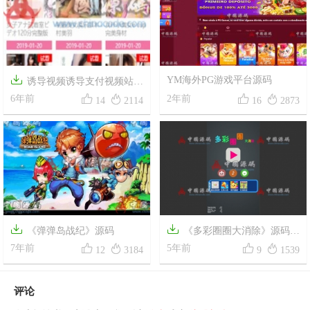

YM海外PG游戏平台源码
诱导视频诱导支付视频站完




整H5网站源码20秒后要求付费
6年前
2年前
14
2114
16
2873
观看+视频数据


《弹弹岛战纪》源码
《多彩圈圈大消除》源码




7年前
支持微信小游戏
5年前
12
3184
9
1539
评论