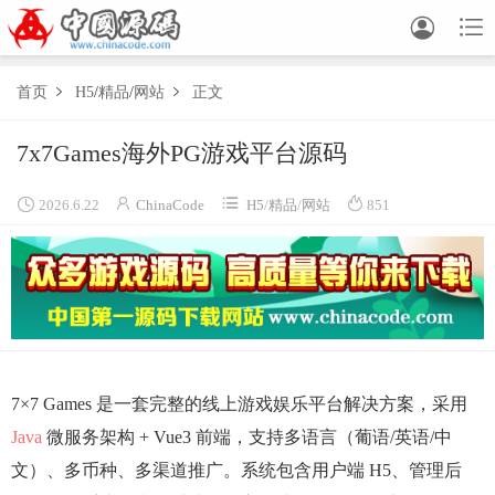


首页
H5
/
精品
/
网站
正文


7x7Games海外PG游戏平台源码




2026.6.22
ChinaCode
H5
/
精品
/
网站
851
7×7 Games 是一套完整的线上游戏娱乐平台解决方案，采用
Java
微服务架构 + Vue3 前端，支持多语言（葡语/英语/中
文）、多币种、多渠道推广。系统包含用户端 H5、管理后