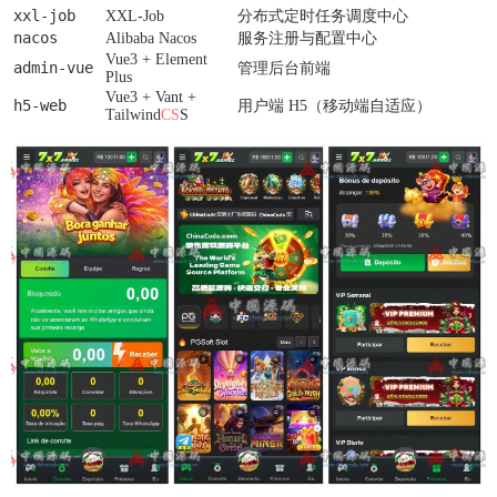
xxl-job
XXL-Job
分布式定时任务调度中心
nacos
Alibaba Nacos
服务注册与配置中心
Vue3 + Element
admin-vue
管理后台前端
Plus
Vue3 + Vant +
h5-web
用户端 H5（移动端自适应）
Tailwind
CS
S