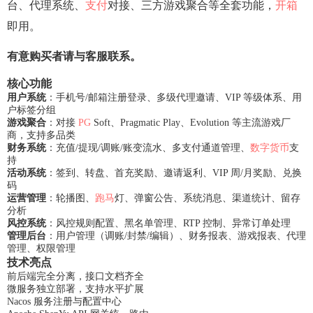
台、代理系统、
支付
对接、三方游戏聚合等全套功能，
开箱
即用。
有意购买者请与客服联系。
核心功能
用户系统
：手机号/邮箱注册登录、多级代理邀请、VIP 等级体系、用
户标签分组
游戏聚合
：对接
PG
Soft、Pragmatic Play、Evolution 等主流游戏厂
商，支持多品类
财务系统
：充值/提现/调账/账变流水、多支付通道管理、
数字货币
支
持
活动系统
：签到、转盘、首充奖励、邀请返利、VIP 周/月奖励、兑换
码
运营管理
：轮播图、
跑马
灯、弹窗公告、系统消息、渠道统计、留存
分析
风控系统
：风控规则配置、黑名单管理、RTP 控制、异常订单处理
管理后台
：用户管理（调账/封禁/编辑）、财务报表、游戏报表、代理
管理、权限管理
技术亮点
前后端完全分离，接口文档齐全
微服务独立部署，支持水平扩展
Nacos 服务注册与配置中心