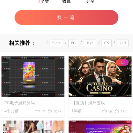
8
个赞
收藏
分享
换一篇
相关推荐：
/
Slots
/
PG
/
Java
/
CS
/
219
/
支付
/
开箱
/
巴西
/
分发
TOP
跑马
/
棋牌
/
数字货币
PG电子游戏源码
【置顶】海外游戏
《YMCasino》源码




4个月前
1年前
17
1926
16
2592