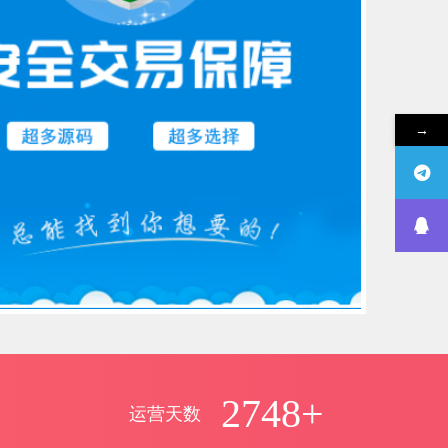
→
2748+
运营天数