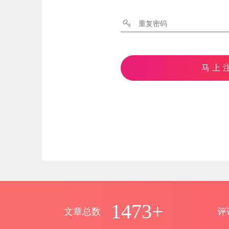
马上
1473+
文章总数
评