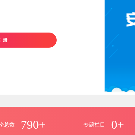
注册
790+
0+
论总数
专题栏目