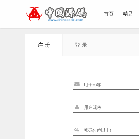
首页
精品
注 册
登 录