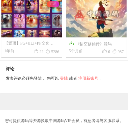
TOP

【置顶】PG+JILI+PP全套
《悟空修仙传》源码
SLOTS API




1年前
5个月前
22
5286
6
987
评论
发表评论必须先登陆， 您可以
登陆
或者
注册新账号
!
您可提供源码等资源换取中国源码VIP会员，有意者请与客服联系。