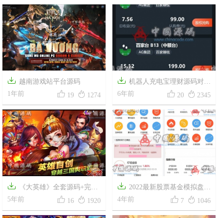
Slots
/
PHP


越南游戏站平台源码
机器人充电宝理财源码对接




1年前
了AG
6年前
19
1274
20
2345


《大英雄》全套源码+完整
2022最新股票基金模拟盘源




数据库+全套设计数据文档+美
5年前
码 两融配资股票交易所系统源
4年前
16
1920
7
1046
术PSD分层原图
码