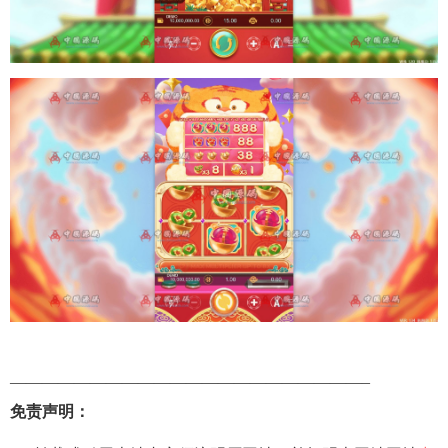
——————————————————————–
免责声明：