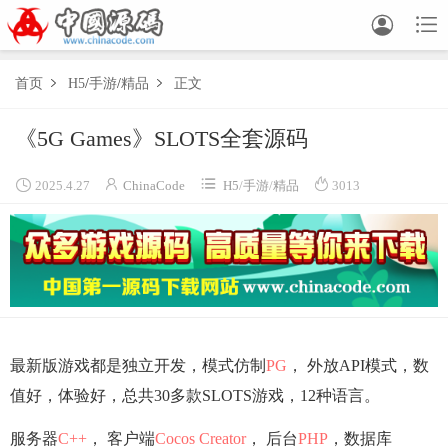


首页
H5
/
手游
/
精品
正文


《5G Games》SLOTS全套源码




2025.4.27
ChinaCode
H5
/
手游
/
精品
3013
最新版游戏都是独立开发，模式仿制
PG
， 外放API模式，数
值好，体验好，总共30多款SLOTS游戏，12种语言。
服务器
C++
， 客户端
Cocos Creator
， 后台
PHP
，数据库