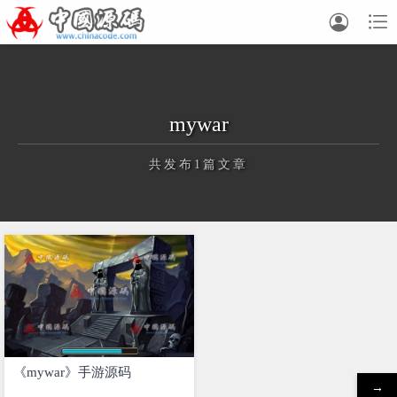


mywar
共发布1篇文章
正在为您加载新内容
《mywar》手游源码
→