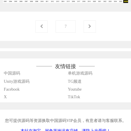
第
页
7
友情链接
中国源码
单机游戏源码
Unity游戏源码
TG频道
Facebook
Youtube
X
TikTok
您可提供源码等资源换取中国源码VIP会员，有意者请与客服联系。
本站在淘宝、闲鱼等地没有店铺，谨防上当受骗！