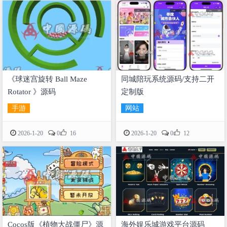
《球迷宫旋转 Ball Maze
同城陪玩系统源码/支持二开
Rotator 》源码
定制版
手游
网站


2026-1-20
0
16
2026-1-20
0
12
Cocos版《植物大战僵尸》源
海外娱乐城游戏平台源码