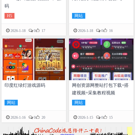
码
H5
网站


2026-1-18
0
17
2026-1-18
0
16
印度红绿灯游戏源码
网创资源网整站打包下载+搭
建视频+采集教程视频
网站
网站


2026-1-16
0
20
2026-1-15
0
15