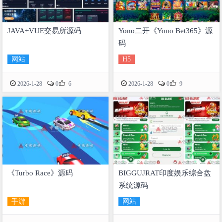
JAVA+VUE交易所源码
Yono二开《Yono Bet365》源
码
网站
H5


2026-1-28
0
6
2026-1-28
0
9
《Turbo Race》源码
BIGGUJRAT印度娱乐综合盘
系统源码
手游
网站