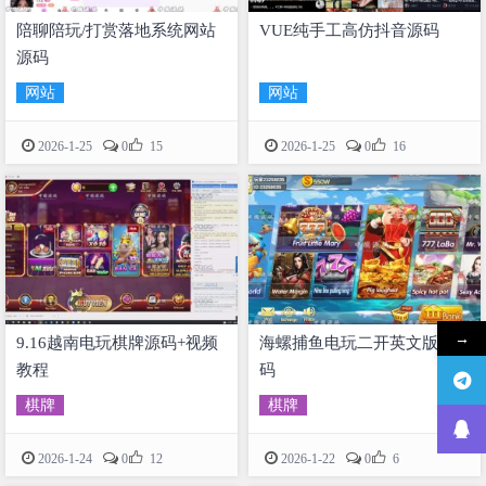
陪聊陪玩/打赏落地系统网站
VUE纯手工高仿抖音源码
源码
网站
网站


2026-1-25
0
15
2026-1-25
0
16
→
9.16越南电玩棋牌源码+视频
海螺捕鱼电玩二开英文版源
教程
码
棋牌
棋牌


2026-1-24
0
12
2026-1-22
0
6