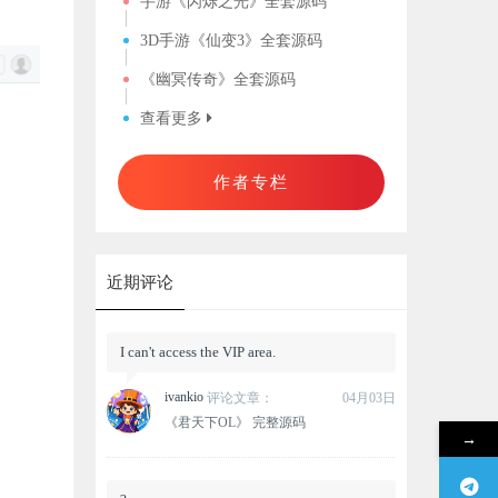
手游《闪烁之光》全套源码
3D手游《仙变3》全套源码
《幽冥传奇》全套源码
查看更多
作者专栏
近期评论
I can't access the VIP area.
ivankio
评论文章：
04月03日
《君天下OL》 完整源码
→