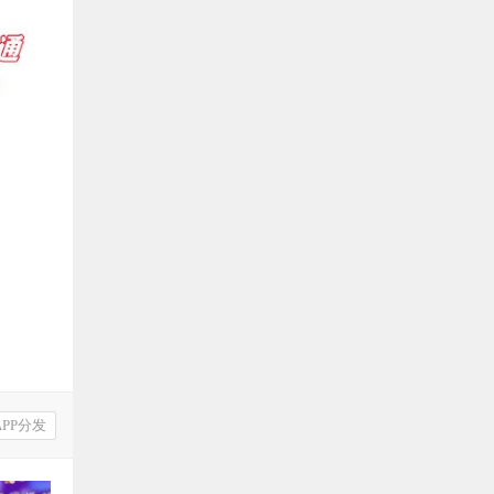
具
多少钱
laoyu
评论文章：
08月25日
PG游戏源码
有人编译成功过吗？
莫问
评论文章：
08月24日
《剑网3》源码
APP分发