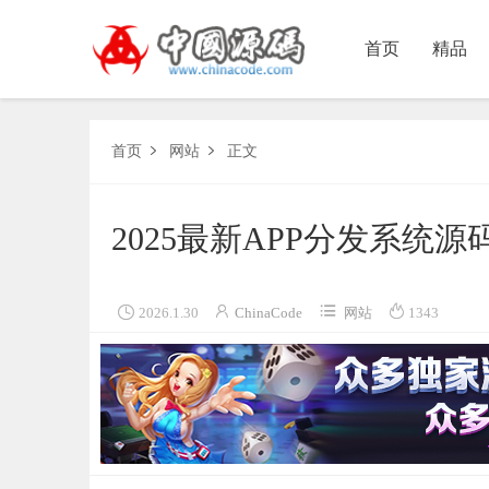
首页
精品
首页
网站
正文


2025最新APP分发系统源




2026.1.30
ChinaCode
网站
1343