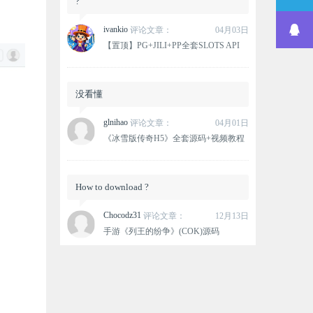
?
ivankio
评论文章：
04月03日
【置顶】PG+JILI+PP全套SLOTS API
没看懂
glnihao
评论文章：
04月01日
《冰雪版传奇H5》全套源码+视频教程
How to download ?
Chocodz31
评论文章：
12月13日
手游《列王的纷争》(COK)源码
这个资源没有下载链接？
oxlovemana
评论文章：
12月12日