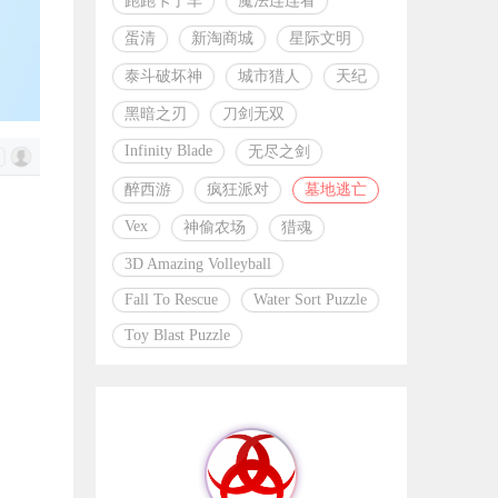
跑跑卡丁车
魔法连连看
蛋清
新淘商城
星际文明
泰斗破坏神
城市猎人
天纪
黑暗之刃
刀剑无双
Infinity Blade
无尽之剑
醉西游
疯狂派对
墓地逃亡
Vex
神偷农场
猎魂
3D Amazing Volleyball
Fall To Rescue
Water Sort Puzzle
Toy Blast Puzzle