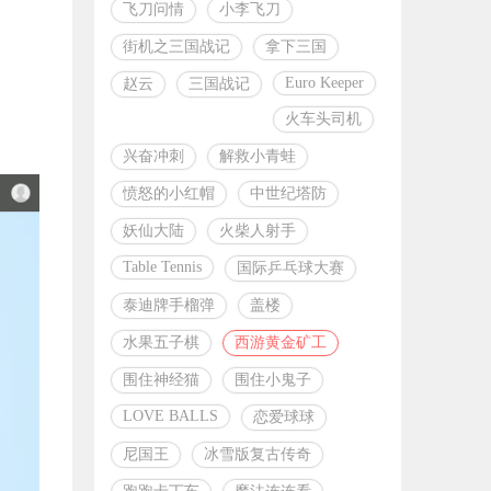
飞刀问情
小李飞刀
街机之三国战记
拿下三国
Euro Keeper
赵云
三国战记
火车头司机
兴奋冲刺
解救小青蛙
愤怒的小红帽
中世纪塔防
妖仙大陆
火柴人射手
Table Tennis
国际乒乓球大赛
泰迪牌手榴弹
盖楼
水果五子棋
西游黄金矿工
围住神经猫
围住小鬼子
LOVE BALLS
恋爱球球
尼国王
冰雪版复古传奇