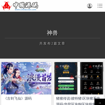


神兽
共发布2篇文章
正在为您加载新内容
《古剑飞仙》源码
猪猪传说\彼特猪\区块猪系统
→
源码\华登区块狗区块猫兔十