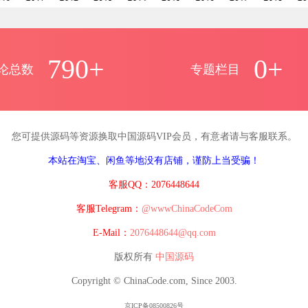
790+
0+
论总数
专题栏目
您可提供源码等资源换取中国源码VIP会员，有意者请与客服联系。
本站在淘宝、闲鱼等地没有店铺，谨防上当受骗！
客服QQ：2076448644
客服Telegram：
@wwwChinaCodeCom
E-Mail：
2076448644@qq.com
版权所有
中国源码
Copyright © ChinaCode.com, Since 2003.
京ICP备08500826号