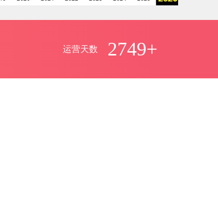
2749+
运营天数