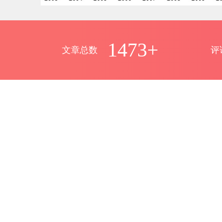
1473+
文章总数
评