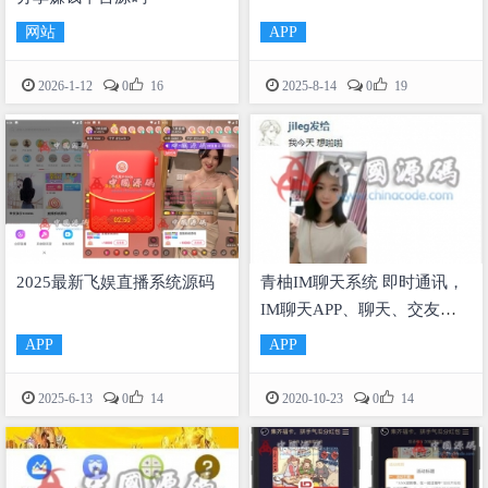
网站
APP


2026-1-12
0
16
2025-8-14
0
19
2025最新飞娱直播系统源码
青柚IM聊天系统 即时通讯，
IM聊天APP、聊天、交友、
客服、微信 带安卓、苹果端
APP
APP
APP源码+视频教程


2025-6-13
0
14
2020-10-23
0
14