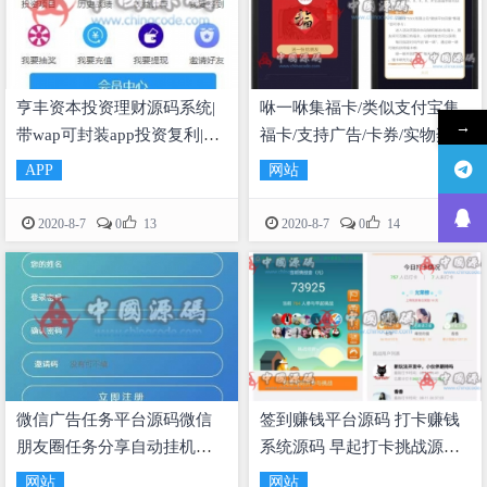
亨丰资本投资理财源码系统|
咻一咻集福卡/类似支付宝集
→
带wap可封装app投资复利|买
福卡/支持广告/卡券/实物奖
多买空策略买股源码
品/现金红包/吸粉精品
APP
网站


2020-8-7
0
13
2020-8-7
0
14
微信广告任务平台源码微信
签到赚钱平台源码 打卡赚钱
朋友圈任务分享自动挂机赚
系统源码 早起打卡挑战源码
钱源码火爆推广运营版
打卡挑战小程序
网站
网站