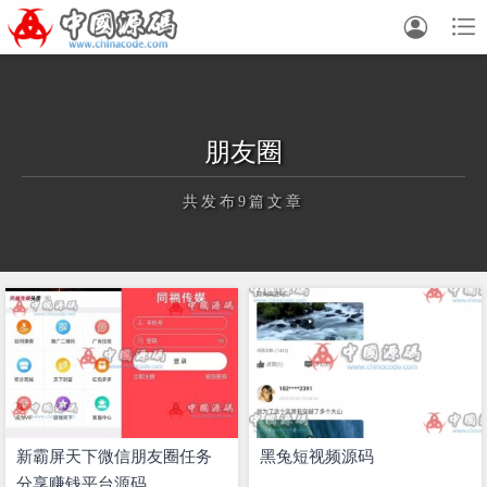


朋友圈
共发布9篇文章
正在为您加载新内容
新霸屏天下微信朋友圈任务
黑兔短视频源码
分享赚钱平台源码