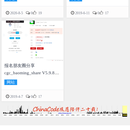


2020-8-5
0
19
2019-6-11
0
17
报名朋友圈分享
cgc_baoming_share V5.9.8邀
请这块完善下 比较卡顿细节
网站
修复

2019-4-7
0
17