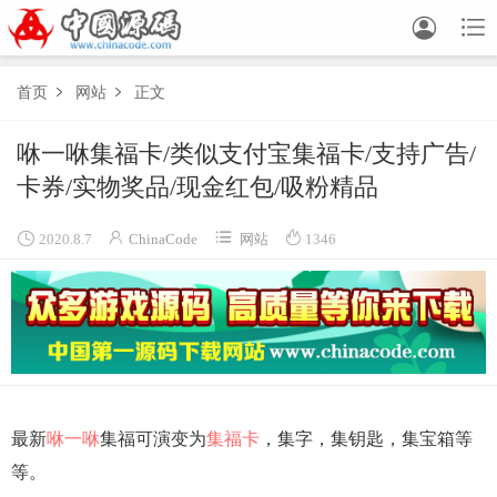


首页
网站
正文


咻一咻集福卡/类似支付宝集福卡/支持广告/
卡券/实物奖品/现金红包/吸粉精品




2020.8.7
ChinaCode
网站
1346
最新
咻一咻
集福可演变为
集福卡
，集字，集钥匙，集宝箱等
等。