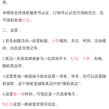
奖。
本模块支持借权服务号认证，订阅号认证也可强制关注，也
可借权发放
红包
。
二、设置：
1.首先创建活动->设置标题、
分享
规则、关注、时间、活动规
则、信息是否登记等。
2.奖品->先添加谢谢参与->在添加字卡、
红包
、
卡券
、实物、
随机奖品等。
3.设置奖项->根据福卡组合设置一等奖…等等，也可以设置随
机抽奖，这个抽奖是抽取奖品中的“随机奖品”。
4.设置
咻一咻
时间，可指定某一天或者每天；
5.
红包
设置->根据需求填写信息。