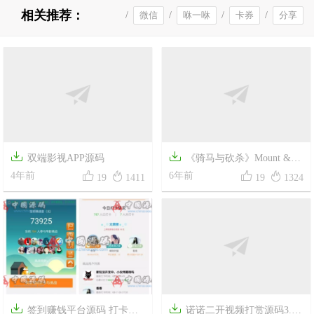
相关推荐：
/
微信
/
咻一咻
/
卡券
/
分享
集福卡
/
红包
/
朋友圈


双端影视APP源码
《骑马与砍杀》Mount &




4年前
Blade游戏源码
6年前
19
1411
19
1324


签到赚钱平台源码 打卡赚
诺诺二开视频打赏源码3.0