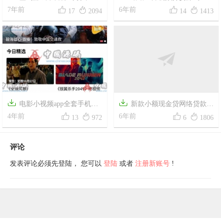




钱系统源码 早起打卡挑战源码
7年前
+试看+超级防封+VIP付费看视
6年前
17
2094
14
1413
打卡挑战小程序
频+代理平台


电影小视频app全套手机电
新款小额现金贷网络贷款系




影源码下载带教程
4年前
统源码/在线签名电子合同转账
6年前
13
972
6
1806
截图/可打包成APP
评论
发表评论必须先登陆， 您可以
登陆
或者
注册新账号
!