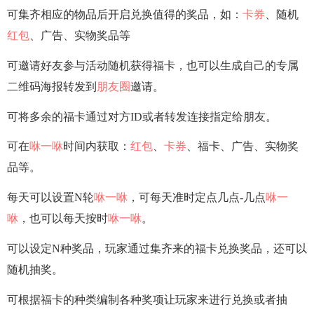
可集齐相应的物品后开启兑换值得的奖品，如：
卡券
、随机
红包
、广告、实物奖品等
可邀请好友参与活动随机获得福卡，也可以生成自己的专属
二维码海报转发到
朋友圈
邀请。
可将多余的福卡通过对方ID或者转发连接指定给朋友。
可在
咻一咻
时间内获取：
红包
、
卡券
、福卡、广告、实物奖
品等。
每天可以设置N轮
咻一咻
，可每天准时定点几点-几点
咻一
咻
，也可以每天按时
咻一咻
。
可以设定N种奖品，玩家通过集齐来的福卡兑换奖品，还可以
随机抽奖。
可根据福卡的种类编制各种奖项让玩家来进行兑换或者抽