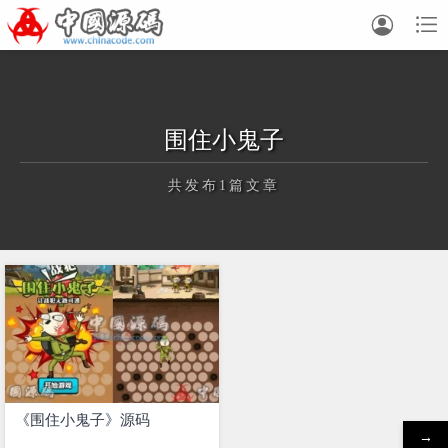


围住小鬼子
共发布1篇文章
正在为您加载新内容
《围住小鬼子》源码
→