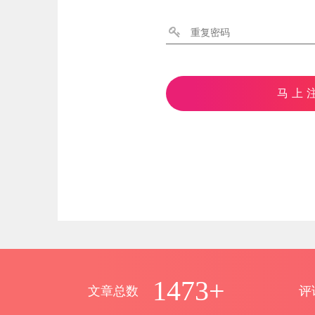
马上
1473+
文章总数
评