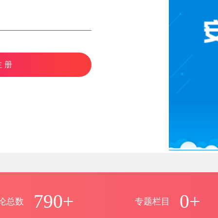
注册
790+
0+
论总数
专题栏目