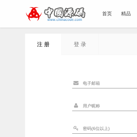
首页
精品
注 册
登 录