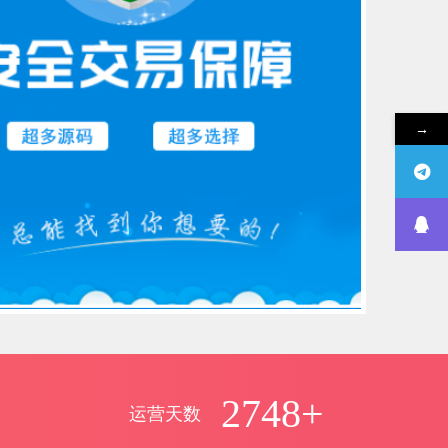
→
2748+
运营天数