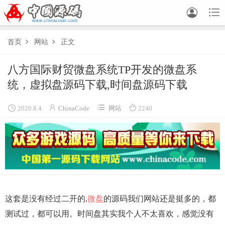


首页
网站
正文


八方国际财贸微盘系统TP开发的微盘系
统，虚拟盘源码下载,时间盘源码下载




2020.8.4
ChinaCode
网站
2240
这套是没有经过二开的,
微盘
的源码我们网站还是挺多的，都
测试过，都可以用。时间盘其实我个人不太喜欢，感觉没有