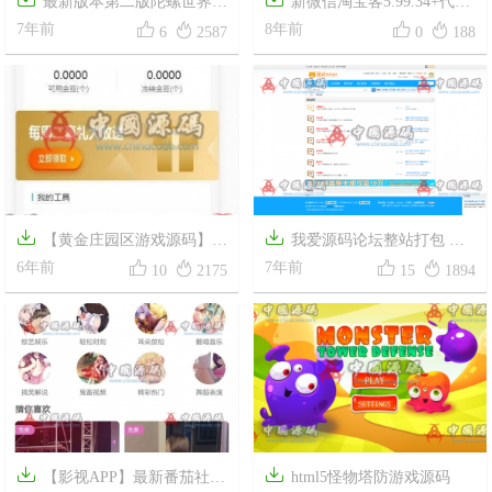
最新版本第二版陀螺世界源
新微信淘宝客5.99.34+代理




码+视频教程
7年前
端2.99.1(免授权)+京东优惠券
8年前
6
2587
0
188
模块+app手机版+视频教程


【黄金庄园区游戏源码】最
我爱源码论坛整站打包 包




新区块链农场种植+虚拟农场
6年前
含上千源码 商业、大秀诱导源
7年前
10
2175
15
1894
+在线商城
码等


【影视APP】最新番茄社区
html5怪物塔防游戏源码