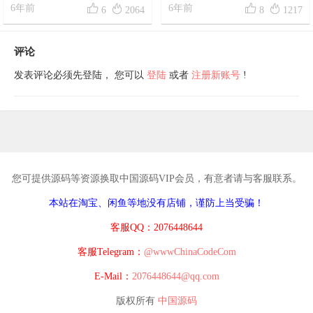




APP影牛社区源码仿黄瓜视频
6年前
6年前
6
2064
8
1217
+点播直播完整源码+搭建教程
评论
发表评论必须先登陆， 您可以
登陆
或者
注册新账号
!
您可提供源码等资源换取中国源码VIP会员，有意者请与客服联系。
本站在淘宝、闲鱼等地没有店铺，谨防上当受骗！
客服QQ：2076448644
客服Telegram：
@wwwChinaCodeCom
E-Mail：
2076448644@qq.com
版权所有
中国源码