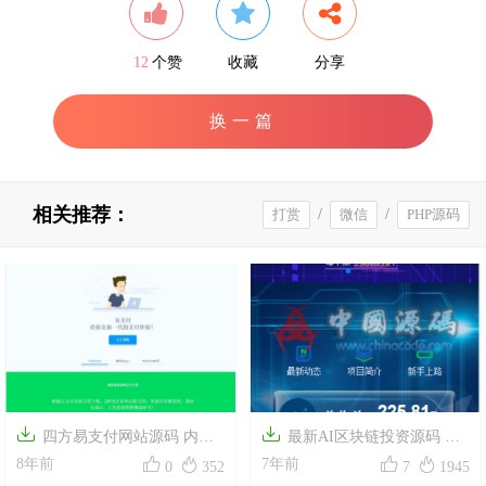
12
个赞
收藏
分享
换一篇
相关推荐：
打赏
/
微信
/
PHP源码


四方易支付网站源码 内置
最新AI区块链投资源码 AI




易支付码支付微信支付支付宝
8年前
机器人游戏挖矿分红自动刷广
7年前
0
352
7
1945