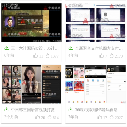
接口
告流量整站源码+接入码支付
+安装教程


三十六计源码架设，36计之
全新聚合支付第四方支付系




孙子兵法网页游戏源码下载，
6年前
统源码
4年前
11
1377
7
2170
全部源码加开发说明文档


中日韩三国语言视频打赏空
360影视双端H5源码自动更




降约会源码
2个月前
新版APP+ThinkPHP新后台+分
7年前
20
614
17
2027
销推广+一键安装+安装修改教