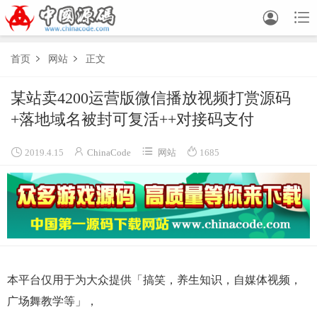


首页
网站
正文


某站卖4200运营版微信播放视频打赏源码
+落地域名被封可复活++对接码支付




2019.4.15
ChinaCode
网站
1685
本平台仅用于为大众提供「搞笑，养生知识，自媒体视频，
广场舞教学等」，