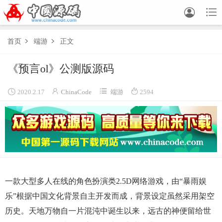


首页
端游
正文


《预言ol》公测版源码




2020.2.17
ChinaCode
端游
2594
一款大型多人在线的角色扮演类2.5D网络游戏，由“暴雨娱
乐”根据中国文化背景自主开发而成，背景设定虽然采用架空
历史。天地万物自一片混沌中诞生以来，远古的神便留给世