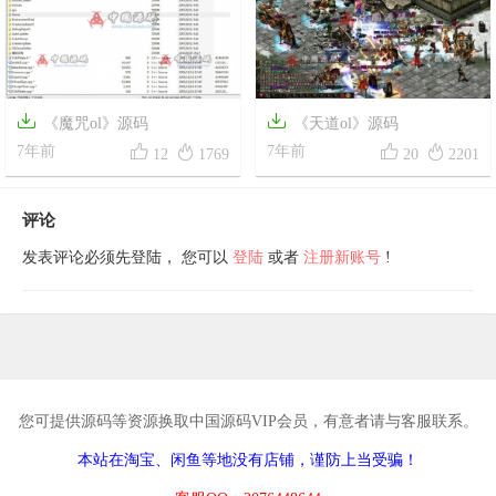


《魔咒ol》源码
《天道ol》源码




7年前
7年前
12
1769
20
2201
评论
发表评论必须先登陆， 您可以
登陆
或者
注册新账号
!
您可提供源码等资源换取中国源码VIP会员，有意者请与客服联系。
本站在淘宝、闲鱼等地没有店铺，谨防上当受骗！