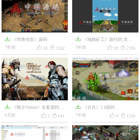


《悍将传世》源码
《地精矿工》源代码 支持




7年前
微信小游戏
5年前
10
2242
20
2336


《骑士Online》全套源码 +
《古月》3.4源码




GM工具
6天前
7年前
5
641
9
1556