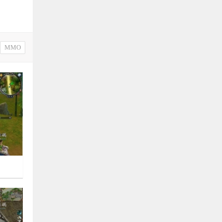
具
多少钱
laoyu
评论文章：
08月25日
MMO
PG游戏源码
有人编译成功过吗？
莫问
评论文章：
08月24日
《剑网3》源码

3297