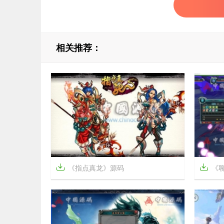
相关推荐：


《指点真龙》源码
《聊


7年前
7年前
11
1399