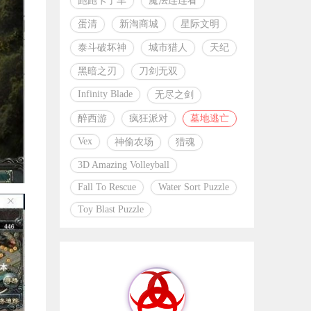
跑跑卡丁车
魔法连连看
蛋清
新淘商城
星际文明
泰斗破坏神
城市猎人
天纪
黑暗之刃
刀剑无双
Infinity Blade
无尽之剑
醉西游
疯狂派对
墓地逃亡
Vex
神偷农场
猎魂
3D Amazing Volleyball
Fall To Rescue
Water Sort Puzzle
Toy Blast Puzzle