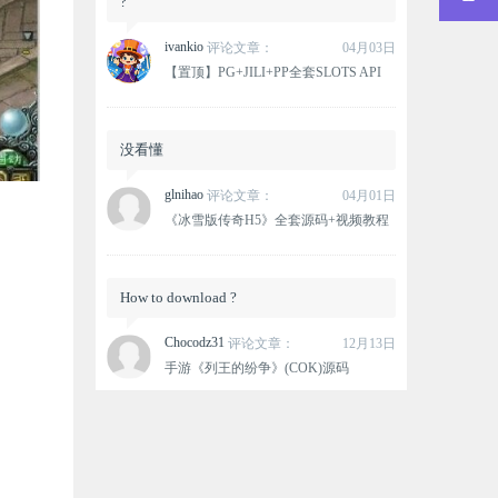
?
ivankio
评论文章：
04月03日
【置顶】PG+JILI+PP全套SLOTS API
没看懂
glnihao
评论文章：
04月01日
《冰雪版传奇H5》全套源码+视频教程
How to download ?
Chocodz31
评论文章：
12月13日
手游《列王的纷争》(COK)源码
这个资源没有下载链接？
oxlovemana
评论文章：
12月12日