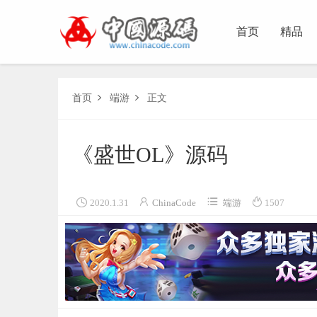
首页
精品
首页
端游
正文


《盛世OL》源码




2020.1.31
ChinaCode
端游
1507