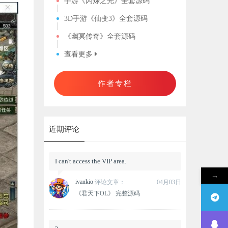
手游《闪烁之光》全套源码
3D手游《仙变3》全套源码
《幽冥传奇》全套源码
查看更多
作者专栏
近期评论
I can't access the VIP area.
→
ivankio
评论文章：
04月03日
《君天下OL》 完整源码