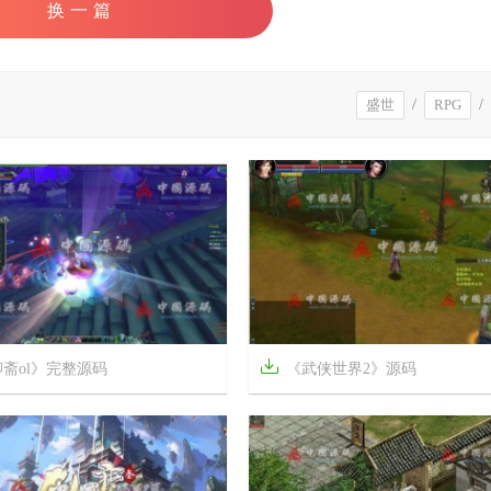
换一篇
盛世
/
RPG
/

斋ol》完整源码
《武侠世界2》源码



7年前
9
2588
22