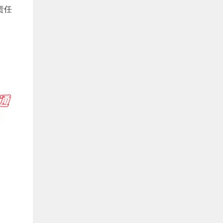
《网狐U3D国际版》源码下载
责任
可惜没积分下载
woaimaliya
评论文章：
11月25日
手游《斗破苍穹》源码
66666666666666666666
azuss1688
评论文章：
11月01日
《几何王国踏入仙途H5》全套源码
good
ice777666
评论文章：
10月29日
6G完整版《全民奇迹MU》完整源码
+数据库文件+编译端+视频教程+配套工