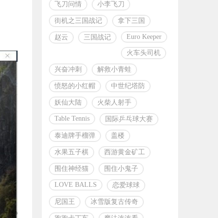
飞刀问情
小李飞刀
街机之三国战记
拿下三国
Euro Keeper
赵云
三国战记
火车头司机
兴奋冲刺
解救小青蛙
愤怒的小红帽
中世纪塔防
妖仙大陆
火柴人射手
Table Tennis
国际乒乓球大赛
泰迪牌手榴弹
盖楼
水果五子棋
西游黄金矿工
围住神经猫
围住小鬼子
LOVE BALLS
恋爱球球
尼国王
冰雪版复古传奇