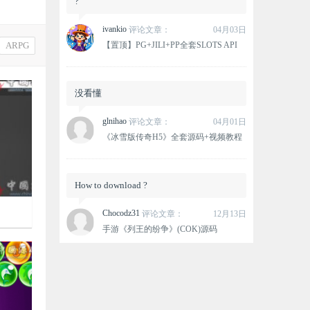
?
ivankio
评论文章：
04月03日
【置顶】PG+JILI+PP全套SLOTS API
ARPG
没看懂
glnihao
评论文章：
04月01日
《冰雪版传奇H5》全套源码+视频教程
How to download ?
码
Chocodz31
评论文章：
12月13日
手游《列王的纷争》(COK)源码

1720
这个资源没有下载链接？
oxlovemana
评论文章：
12月12日