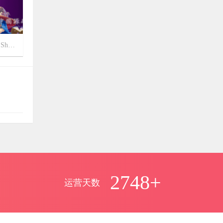
《网狐U3D国际版》源码下载
可惜没积分下载
ania

woaimaliya
1787
评论文章：
11月25日
手游《斗破苍穹》源码
66666666666666666666
azuss1688
评论文章：
11月01日
《几何王国踏入仙途H5》全套源码
2748+
good
运营天数
ice777666
评论文章：
10月29日
6G完整版《全民奇迹MU》完整源码
+数据库文件+编译端+视频教程+配套工