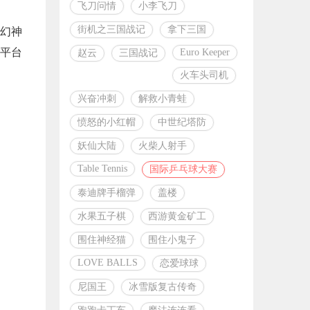
飞刀问情
小李飞刀
街机之三国战记
拿下三国
幻神
跨平台
Euro Keeper
赵云
三国战记
火车头司机
兴奋冲刺
解救小青蛙
愤怒的小红帽
中世纪塔防
妖仙大陆
火柴人射手
Table Tennis
国际乒乓球大赛
泰迪牌手榴弹
盖楼
水果五子棋
西游黄金矿工
围住神经猫
围住小鬼子
LOVE BALLS
恋爱球球
尼国王
冰雪版复古传奇