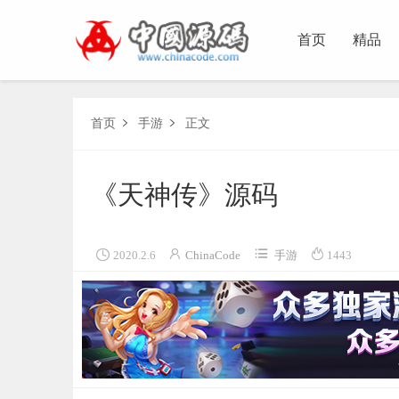
首页
精品
首页
手游
正文


《天神传》源码




2020.2.6
ChinaCode
手游
1443