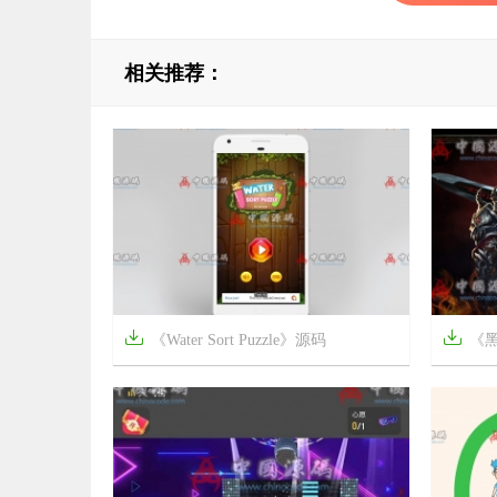
相关推荐：


《Water Sort Puzzle》源码
《


4年前
7年前
11
2289