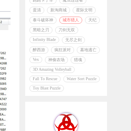
跑跑卡丁车
魔法连连看
蛋清
新淘商城
星际文明
泰斗破坏神
城市猎人
天纪
黑暗之刃
刀剑无双
Infinity Blade
无尽之剑
醉西游
疯狂派对
墓地逃亡
Vex
神偷农场
猎魂
3D Amazing Volleyball
Fall To Rescue
Water Sort Puzzle
Toy Blast Puzzle