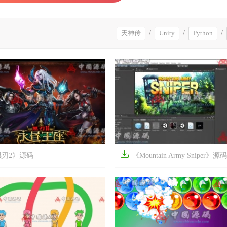
天神传
/
Unity
/
Python
/

黑刃2》源码
《Mountain Army Sniper》源



2年前
8
1845
9