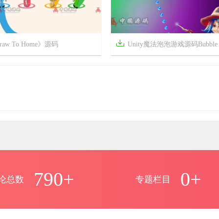

raw To Home》源码
Unity魔法泡泡游戏源码Bubble Shooter Blast M



前
6年前
7
1597
16
790+
0+
论总数
专题栏目