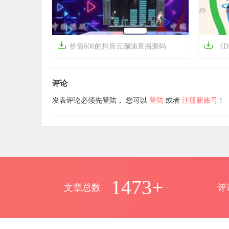


价值600的抖音云蹦迪直播源码
《D


4年前
12个月
10
1311
评论
发表评论必须先登陆， 您可以
登陆
或者
注册新账号
!
1473+
文章总数
评