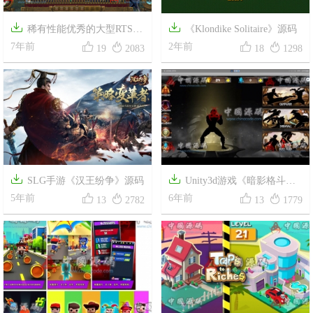


稀有性能优秀的大型RTS国
《Klondike Solitaire》源码




战源码
7年前
2年前
19
2083
18
1298


SLG手游《汉王纷争》源码
Unity3d游戏《暗影格斗》




5年前
源码
6年前
13
2782
13
1779