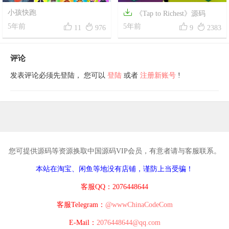

小孩快跑
《Tap to Richest》源码




5年前
5年前
11
976
9
2383
评论
发表评论必须先登陆， 您可以
登陆
或者
注册新账号
!
您可提供源码等资源换取中国源码VIP会员，有意者请与客服联系。
本站在淘宝、闲鱼等地没有店铺，谨防上当受骗！
客服QQ：2076448644
客服Telegram：
@wwwChinaCodeCom
E-Mail：
2076448644@qq.com