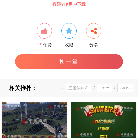
仅限VIP用户下载
19
个赞
收藏
分享
换一篇
相关推荐：
/
三国你妹吖
/
Unity
/
ARPG
三国你妹呀