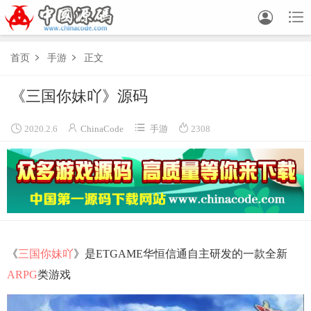


首页
手游
正文


《三国你妹吖》源码




2020.2.6
ChinaCode
手游
2308
《
三国你妹吖
》是ETGAME华恒信通自主研发的一款全新
ARPG
类游戏