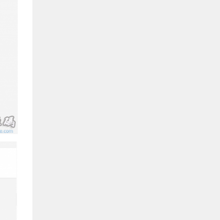
《网狐U3D国际版》源码下载
可惜没积分下载
woaimaliya
评论文章：
11月25日
手游《斗破苍穹》源码
66666666666666666666
azuss1688
评论文章：
11月01日
《几何王国踏入仙途H5》全套源码
good
ice777666
评论文章：
10月29日
6G完整版《全民奇迹MU》完整源码
+数据库文件+编译端+视频教程+配套工