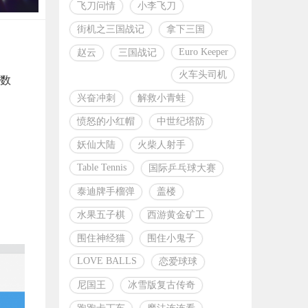
飞刀问情
小李飞刀
街机之三国战记
拿下三国
Euro Keeper
赵云
三国战记
火车头司机
数
兴奋冲刺
解救小青蛙
愤怒的小红帽
中世纪塔防
妖仙大陆
火柴人射手
Table Tennis
国际乒乓球大赛
泰迪牌手榴弹
盖楼
水果五子棋
西游黄金矿工
围住神经猫
围住小鬼子
LOVE BALLS
恋爱球球
尼国王
冰雪版复古传奇