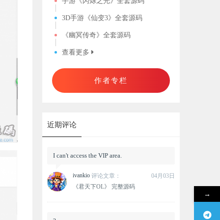
手游《闪烁之光》全套源码
3D手游《仙变3》全套源码
《幽冥传奇》全套源码
查看更多
作者专栏
近期评论
I can't access the VIP area.
ivankio
评论文章：
04月03日
《君天下OL》 完整源码
→