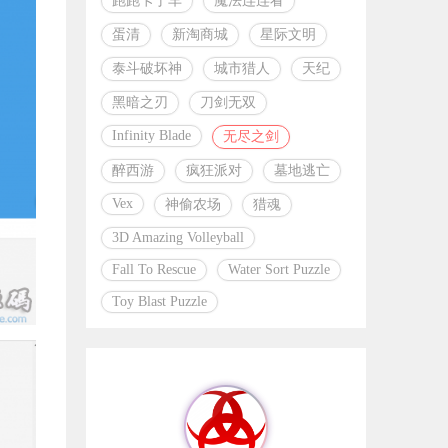
跑跑卡丁车
魔法连连看
蛋清
新淘商城
星际文明
泰斗破坏神
城市猎人
天纪
黑暗之刃
刀剑无双
Infinity Blade
无尽之剑
醉西游
疯狂派对
墓地逃亡
Vex
神偷农场
猎魂
3D Amazing Volleyball
Fall To Rescue
Water Sort Puzzle
Toy Blast Puzzle