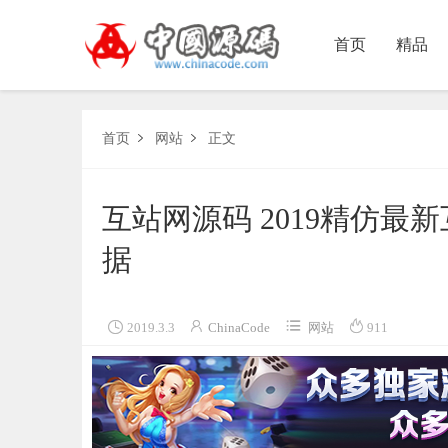
首页
精品
首页
网站
正文


互站网源码 2019精仿
据




2019.3.3
ChinaCode
网站
911