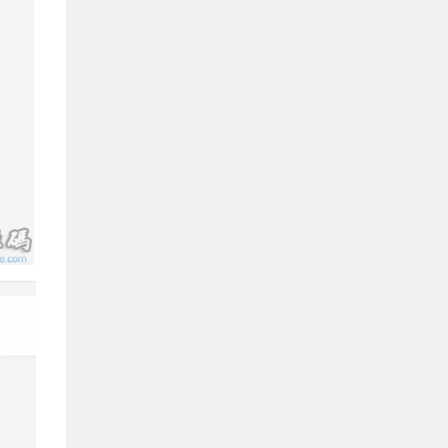
具
多少钱
laoyu
评论文章：
08月25日
PG游戏源码
有人编译成功过吗？
莫问
评论文章：
08月24日
《剑网3》源码