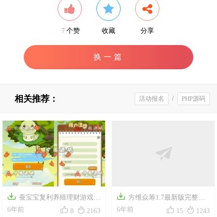
7
个赞
收藏
分享
换一篇
相关推荐：
活动报名
/
PHP源码


蚕宝宝复利养殖理财游戏源
方维众筹1.7最新版完整源




码带金豆带宝宝币内置虚拟币
6年前
码
6年前
8
2163
15
1243