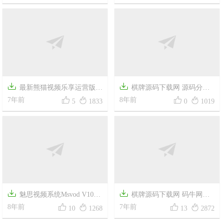
系统农场牧场游戏源码330游戏


最新熊猫视频乐享运营版影
棋牌源码下载网 源码分享




视e4a源码+全套类库+支持全面
7年前
网整站打包下载
8年前
5
1833
0
1019
屏


魅思视频系统Msvod V10
棋牌源码下载网 码牛网源




2019最新魅思V10全能版视频系
8年前
码下载 游戏源码交易网
7年前
10
1268
13
2872
统源码下载