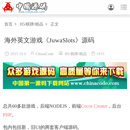


首页
H5
/
棋牌
/
精品
正文


海外英文游戏《JuwaSlots》源码




2025.10.9
ChinaCode
H5
/
棋牌
/
精品
1935
总共60多款游戏，后端NODEJS，前端
Cocos Creator
，后台
PHP
。
包内包括新，旧UI的两套客户端源码。