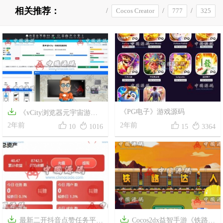
相关推荐：
/
Cocos Creator
/
777
/
325
/
NodeJS
/
LuckyDragon
/
JuwaSlots
捕鱼
/
PHP

《PG电子》游戏源码
《vCity浏览器元宇宙游戏




平台》源码
2年前
2年前
10
1016
15
3364


最新二开抖音点赞任务平台
Cocos2dx益智手游《铁路达