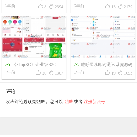




源码/代理全自动/会员制度二开
6年前
人》源码
6年前
8
2394
13
2139


《ShopXO》企业级B2C免
哇呼星聊即时通讯系统源码




费开源商城系统网站源码
4年前
1年前
20
1307
19
1653
评论
发表评论必须先登陆， 您可以
登陆
或者
注册新账号
!