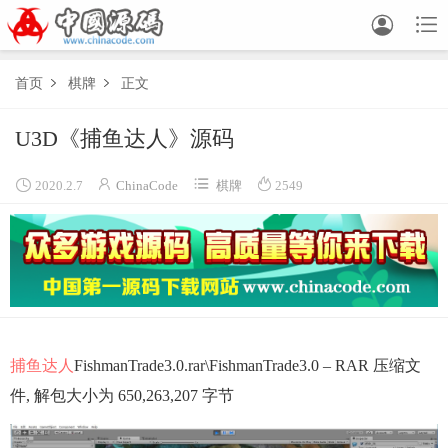


首页
棋牌
正文


U3D《捕鱼达人》源码




2020.2.7
ChinaCode
棋牌
2549
捕鱼达人
FishmanTrade3.0.rar\FishmanTrade3.0 – RAR 压缩文
件, 解包大小为 650,263,207 字节