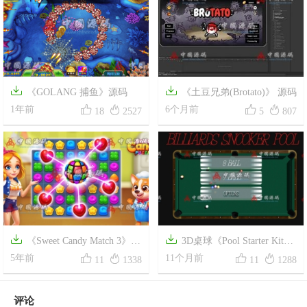


《GOLANG 捕鱼》源码
《土豆兄弟(Brotato)》 源码




1年前
6个月前
18
2527
5
807


《Sweet Candy Match 3》源
3D桌球《Pool Starter Kit》




码
5年前
源码
11个月前
11
1338
11
1288
评论