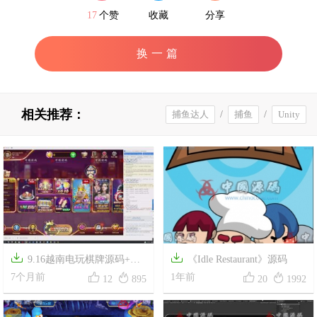
17
个赞
收藏
分享
换一篇
相关推荐：
捕鱼达人
/
捕鱼
/
Unity


9.16越南电玩棋牌源码+视
《Idle Restaurant》源码




频教程
7个月前
1年前
12
895
20
1992