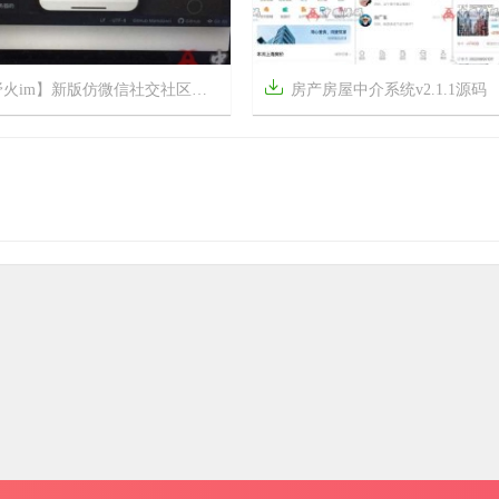

m】新版仿微信社交社区即时通讯聊天源码带PC端及开发文档
房产房屋中介系统v2.1.1源码



7个月前
8
2178
14