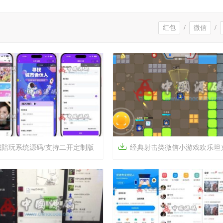
红包
/
微信
/

城陪玩系统源码/支持二开定制版
经典射击类微信小游戏欢乐坦克大作战游戏源



6年前
12
833
18