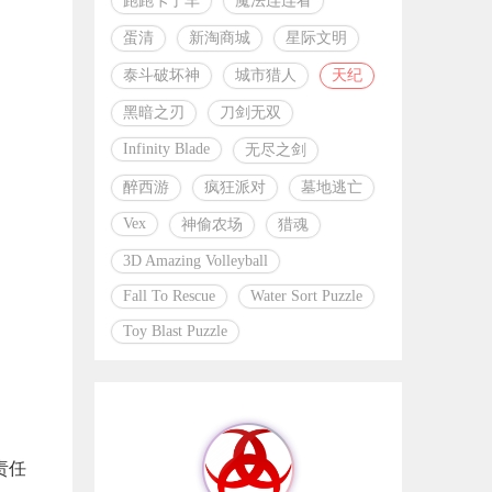
跑跑卡丁车
魔法连连看
蛋清
新淘商城
星际文明
泰斗破坏神
城市猎人
天纪
黑暗之刃
刀剑无双
Infinity Blade
无尽之剑
醉西游
疯狂派对
墓地逃亡
Vex
神偷农场
猎魂
3D Amazing Volleyball
Fall To Rescue
Water Sort Puzzle
Toy Blast Puzzle
责任