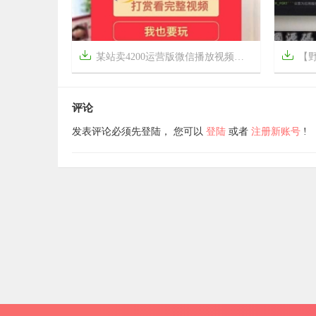


某站卖4200运营版微信播放视频打赏源码+落地域名被封可复活++对接码支付
【野火i


7年前
6年前
12
1684
评论
发表评论必须先登陆， 您可以
登陆
或者
注册新账号
!