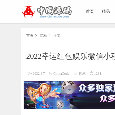
首页
精品
首页
网站
正文


2022幸运红包娱乐微信小




2022.8.7
ChinaCode
网站
1281