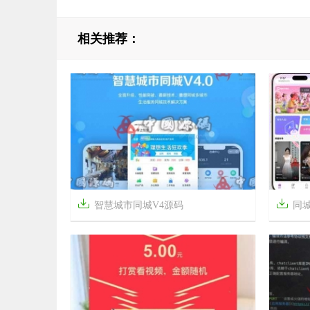
相关推荐：


智慧城市同城V4源码
同


4年前
7个月前
10
1094