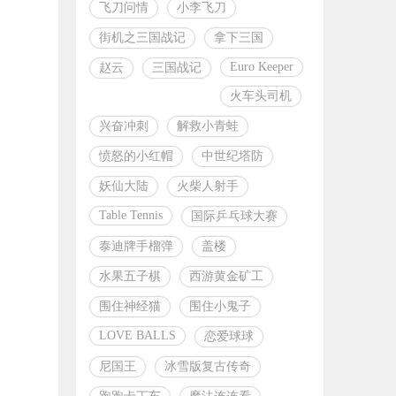
飞刀问情
小李飞刀
街机之三国战记
拿下三国
Euro Keeper
赵云
三国战记
火车头司机
兴奋冲刺
解救小青蛙
愤怒的小红帽
中世纪塔防
妖仙大陆
火柴人射手
Table Tennis
国际乒乓球大赛
泰迪牌手榴弹
盖楼
水果五子棋
西游黄金矿工
围住神经猫
围住小鬼子
LOVE BALLS
恋爱球球
尼国王
冰雪版复古传奇