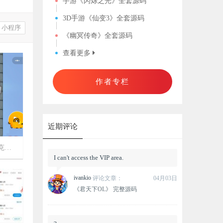
手游《闪烁之光》全套源码
3D手游《仙变3》全套源码
小程序
《幽冥传奇》全套源码
查看更多
作者专栏
近期评论
码
I can't access the VIP area.

2942
ivankio
评论文章：
04月03日
《君天下OL》 完整源码