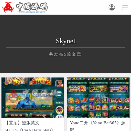


Skynet
共发布5篇文章
正在为您加载新内容
【置顶】竖版英文
Yono二开《Yono Bet365》源
SLOTS《Cash Hero Slots》源
码