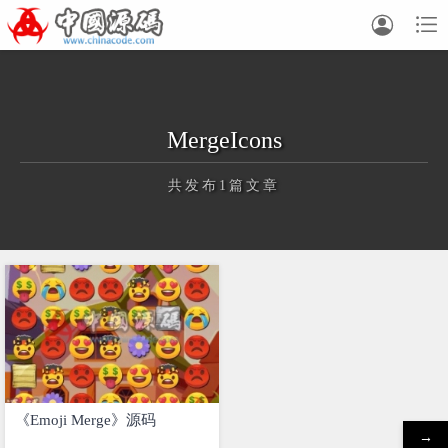


MergeIcons
共发布1篇文章
正在为您加载新内容
《Emoji Merge》源码
→