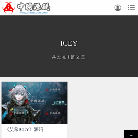


ICEY
共发布1篇文章
正在为您加载新内容
《艾希ICEY》源码
→