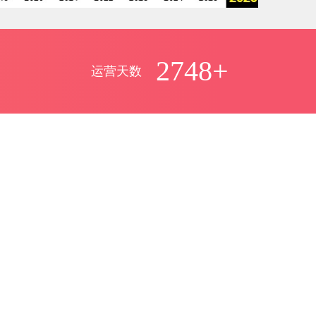
2748+
运营天数