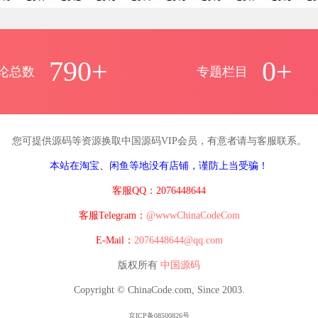
790+
0+
论总数
专题栏目
您可提供源码等资源换取中国源码VIP会员，有意者请与客服联系。
本站在淘宝、闲鱼等地没有店铺，谨防上当受骗！
客服QQ：2076448644
客服Telegram：
@wwwChinaCodeCom
E-Mail：
2076448644@qq.com
版权所有
中国源码
Copyright © ChinaCode.com, Since 2003.
京ICP备08500826号