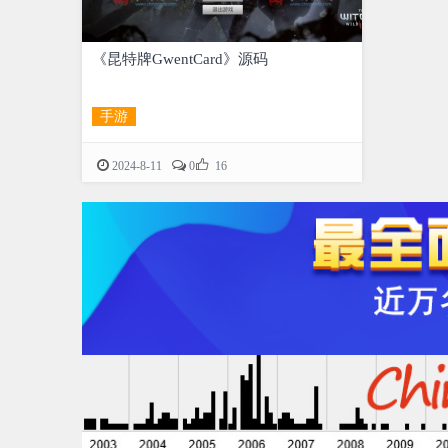
《昆特牌GwentCard》源码
手游

2024-8-11
0
16