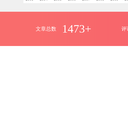
1473+
文章总数
评