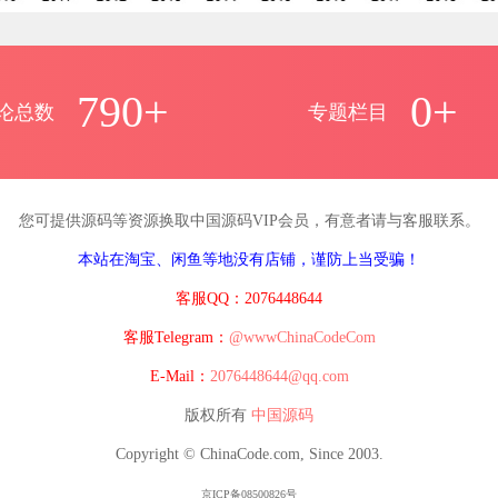
790+
0+
论总数
专题栏目
您可提供源码等资源换取中国源码VIP会员，有意者请与客服联系。
本站在淘宝、闲鱼等地没有店铺，谨防上当受骗！
客服QQ：2076448644
客服Telegram：
@wwwChinaCodeCom
E-Mail：
2076448644@qq.com
版权所有
中国源码
Copyright © ChinaCode.com, Since 2003.
京ICP备08500826号