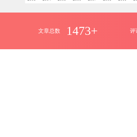
1473+
文章总数
评