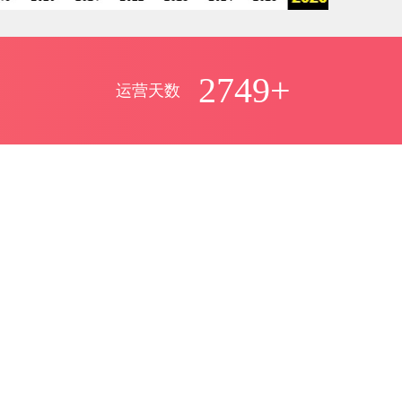
2749+
运营天数