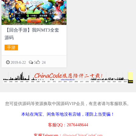
【回合手游】我叫MT3全套
源码
手游

2019-6-22
5
24
您可提供源码等资源换取中国源码VIP会员，有意者请与客服联系。
本站在淘宝、闲鱼等地没有店铺，谨防上当受骗！
客服QQ：2076448644
客服Telegram：
@wwwChinaCodeCom