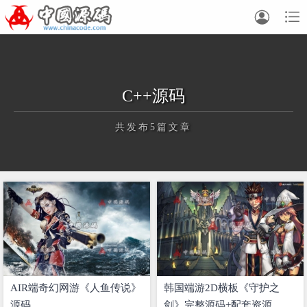


C++源码
共发布5篇文章
正在为您加载新内容
AIR端奇幻网游《人鱼传说》
韩国端游2D横板《守护之
源码
剑》完整源码+配套资源