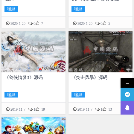
端游
端游


2020-1-20
0
7
2020-1-20
0
5
《剑侠情缘3》源码
《突击风暴》源码
→
端游
端游


2019-11-7
1
19
2019-11-7
1
13