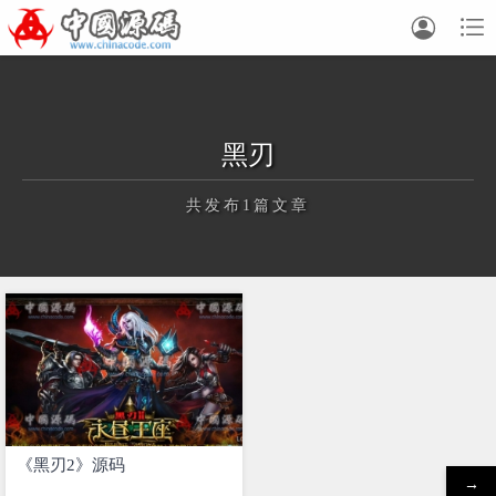


黑刃
共发布1篇文章
正在为您加载新内容
《黑刃2》源码
→