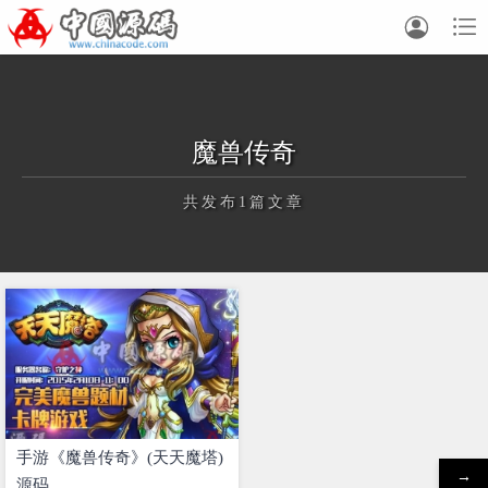


魔兽传奇
共发布1篇文章
正在为您加载新内容
手游《魔兽传奇》(天天魔塔)
→
源码