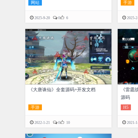
网站
手游

2025-9-20
0
6
2025-2
《大唐诛仙》全套源码+开发文档
《雷霆
源码
手游
H5

2022-1-21
0
10
2021-1