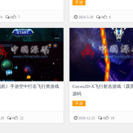
手游


-9
0
7
2024-5-20
0
6
战机》手游空中打击飞行类游戏
Cocos2D-X飞行射击游戏《
源码
手游


-29
0
22
2020-12-25
0
18