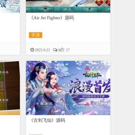
《Air Jet Fighter》源码
手游

2025-9-21
0
17
《古剑飞仙》源码