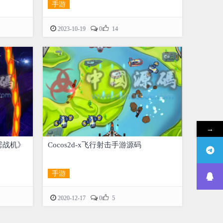
手游

2023-10-19
0
14
→
霹雳战机》
Cocos2d-x飞行射击手游源码
手游

2020-12-17
0
5