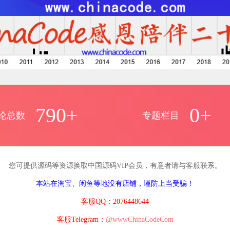
790+
0+
论总数
专题栏目
您可提供源码等资源换取中国源码VIP会员，有意者请与客服联系。
本站在淘宝、闲鱼等地没有店铺，谨防上当受骗！
客服QQ：2076448644
客服Telegram：
@wwwChinaCodeCom