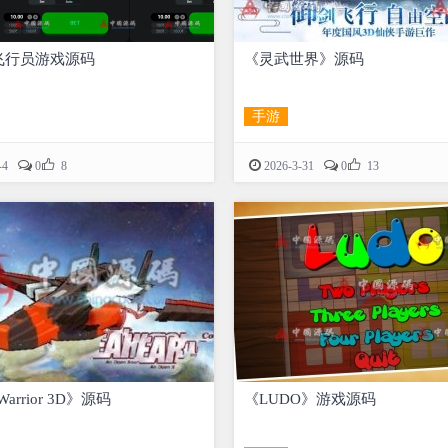
or飞行员游戏源码
《灵武世界》源码
手游


-4
0
8
2026-3-31
0
13
 Warrior 3D》源码
《LUDO》游戏源码