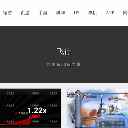
端游
页游
手游
棋牌
H5
单机
APP
网
飞行
共发布13篇文章
正在为您加载新内容