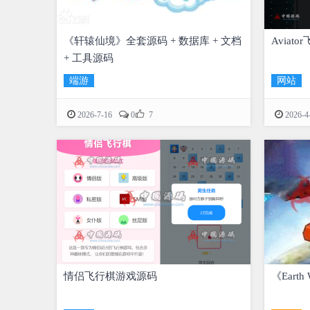
《轩辕仙境》全套源码 + 数据库 + 文档
Aviat
+ 工具源码
端游
网站

2026-7-16
0
7
2026-4
情侣飞行棋游戏源码
《Earth