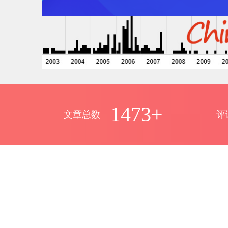
1473+
文章总数
评