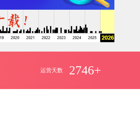
2746+
运营天数