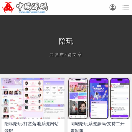


陪玩
共发布3篇文章
正在为您加载新内容
陪聊陪玩/打赏落地系统网站
同城陪玩系统源码/支持二开
源码
定制版