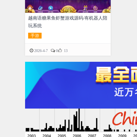
越南语糖果鱼虾蟹游戏源码/有机器人陪
玩系统
手游

2026-4-7
0
13