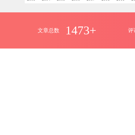
1473+
文章总数
评