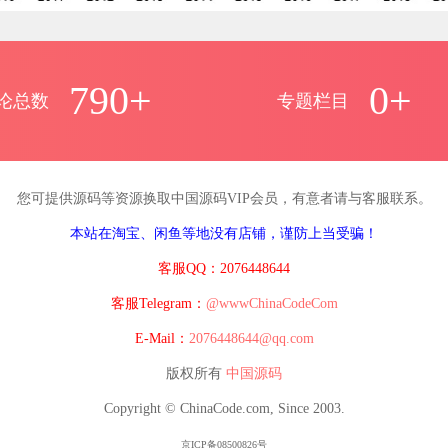
790+
0+
论总数
专题栏目
您可提供源码等资源换取中国源码VIP会员，有意者请与客服联系。
本站在淘宝、闲鱼等地没有店铺，谨防上当受骗！
客服QQ：2076448644
客服Telegram：
@wwwChinaCodeCom
E-Mail：
2076448644@qq.com
版权所有
中国源码
Copyright © ChinaCode.com, Since 2003.
京ICP备08500826号