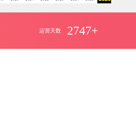
2747+
运营天数