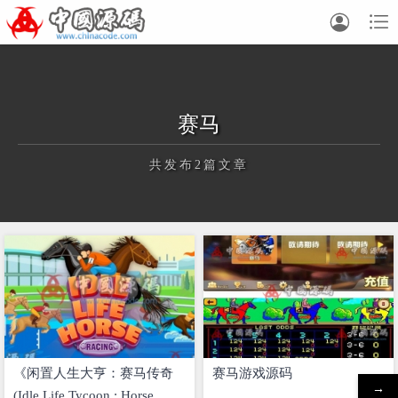


赛马
共发布2篇文章
正在为您加载新内容
《闲置人生大亨：赛马传奇
赛马游戏源码
→
(Idle Life Tycoon : Horse