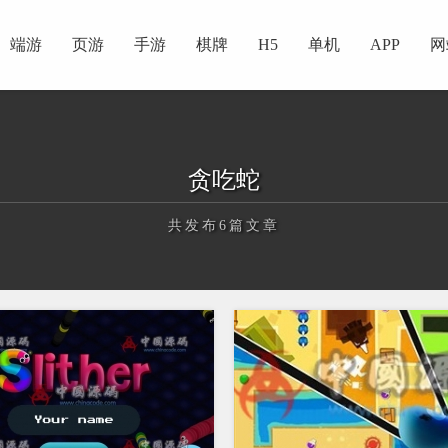
端游
页游
手游
棋牌
H5
单机
APP
网
贪吃蛇
共发布6篇文章
正在为您加载新内容