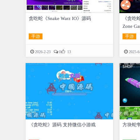
贪吃蛇《Snake Warz IO》源码
《贪吃蛇大作战
Zone 
手游
手游

2026-2-23
0
13
2025-6
《贪吃蛇》源码 支持微信小游戏
方块蛇争