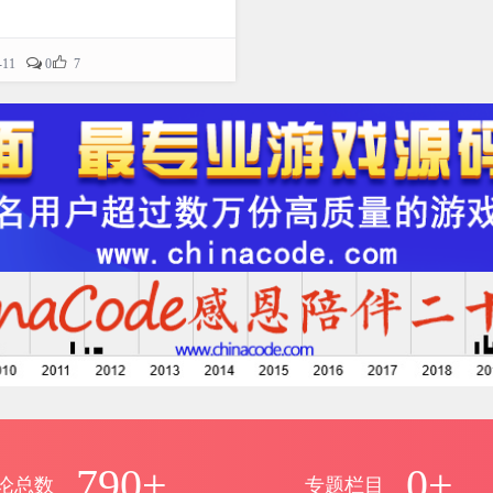

-11
0
7
790+
0+
论总数
专题栏目