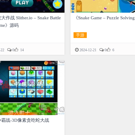
 Slither.io – Snake Battle
《Snake Game – Puzzle Solv
Game》源码
手游


-22
0
14
2024-12-21
0
6
霸战-3D像素贪吃蛇大战