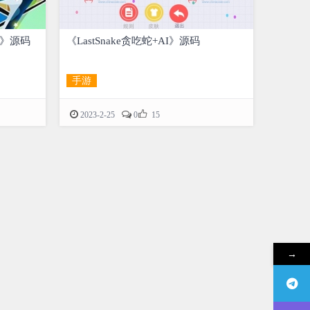
ing》源码
《LastSnake贪吃蛇+AI》源码
手游

2023-2-25
0
15
→