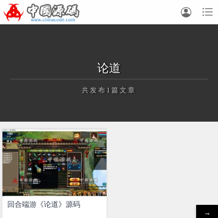


论道
共发布1篇文章
正在为您加载新内容
回合端游《论道》源码
→