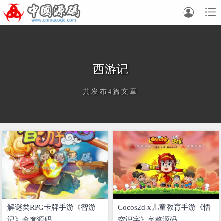


西游记
共发布4篇文章
正在为您加载新内容
解谜类RPG卡牌手游《智游
Cocos2d-x儿童教育手游《悟
记》全套源码
空识字》完整源码