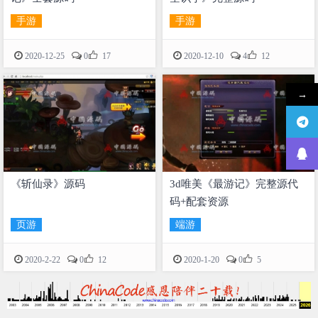
手游
手游


2020-12-25
0
17
2020-12-10
4
12
→
《斩仙录》源码
3d唯美《最游记》完整源代
码+配套资源
页游
端游


2020-2-22
0
12
2020-1-20
0
5