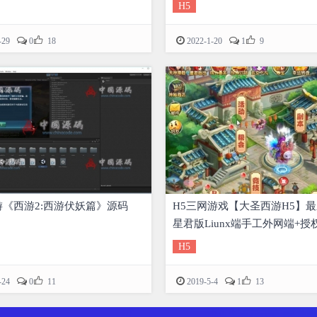
H5


-29
0
18
2022-1-20
1
9
《西游2:西游伏妖篇》源码
H5三网游戏【大圣西游H5】
星君版Liunx端手工外网端+授
+详细教程
H5


-24
0
11
2019-5-4
1
13