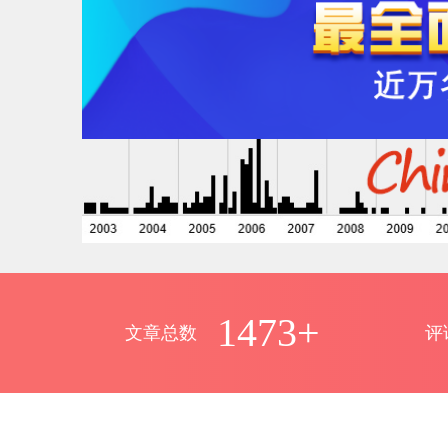
1473+
文章总数
评