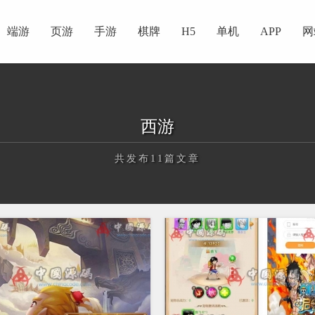
端游
页游
手游
棋牌
H5
单机
APP
网
西游
共发布11篇文章
正在为您加载新内容