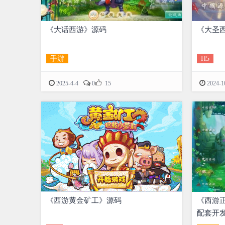
《大话西游》源码
《大圣西
手游
H5

2025-4-4
0
15
2024-1
《西游黄金矿工》源码
《西游正
配套开发