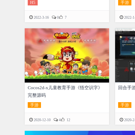
H5
手游

2022-3-16
0
7
2022-1
Cocos2d-x儿童教育手游《悟空识字》
回合手游
完整源码
手游
手游

2020-12-10
4
12
2020-2