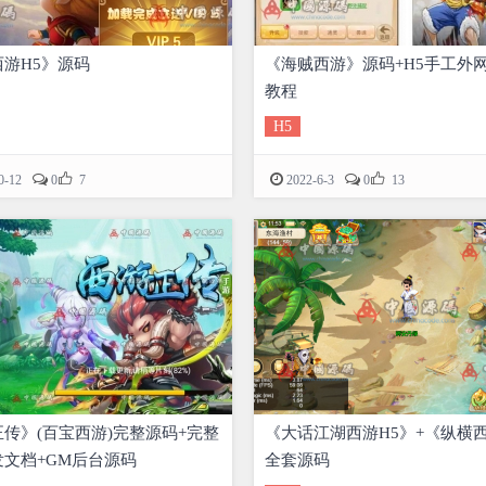
游H5》源码
《海贼西游》源码+H5手工外
教程
H5


0-12
0
7
2022-6-3
0
13
传》(百宝西游)完整源码+完整
《大话江湖西游H5》+《纵横西
文档+GM后台源码
全套源码