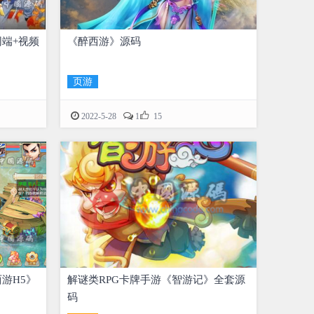
网端+视频
《醉西游》源码
页游

2022-5-28
1
15
游H5》
解谜类RPG卡牌手游《智游记》全套源
码