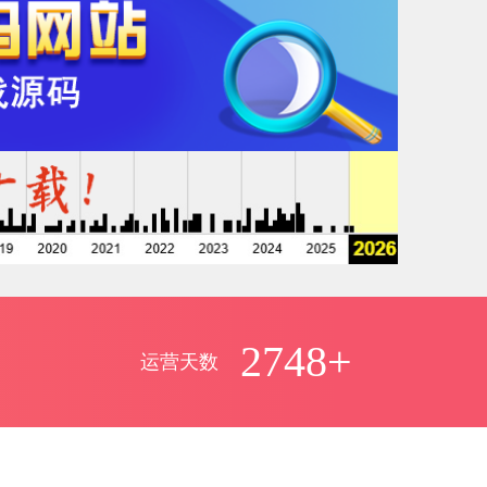
2748+
运营天数