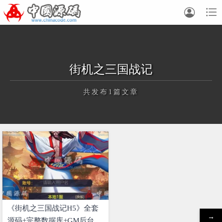


街机之三国战记
共发布1篇文章
正在为您加载新内容
《街机之三国战记H5》全套
→
源码+完整数据库+GM后台源