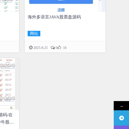
海外多语言JAVA股票盘源码
网站

2025-9-21
0
16
→
源码/在
/牛股跟