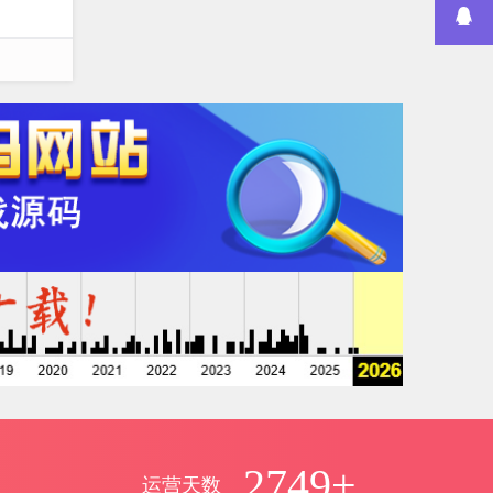
2749+
运营天数