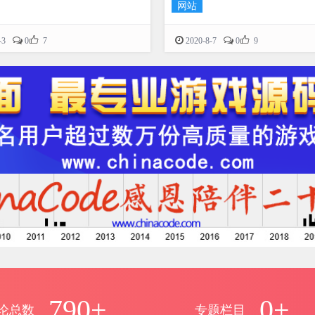
投/实盘策略源码
网站


-3
0
7
2020-8-7
0
9
790+
0+
论总数
专题栏目