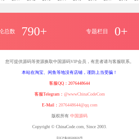
790+
0+
论总数
专题栏目
您可提供源码等资源换取中国源码VIP会员，有意者请与客服联系。
本站在淘宝、闲鱼等地没有店铺，谨防上当受骗！
客服QQ：2076448644
客服Telegram：
@wwwChinaCodeCom
E-Mail：
2076448644@qq.com
版权所有
中国源码
Copyright © ChinaCode.com, Since 2003.
京ICP备08500826号