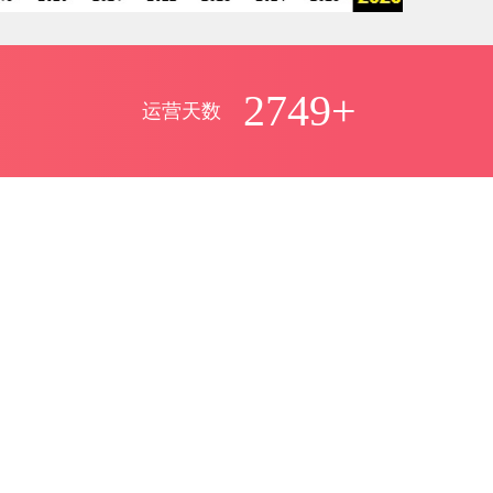
2749+
运营天数