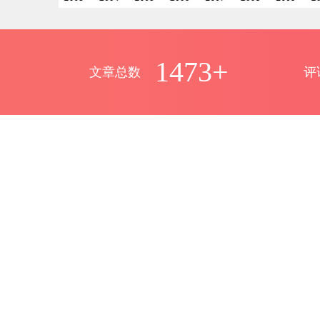
1473+
文章总数
评