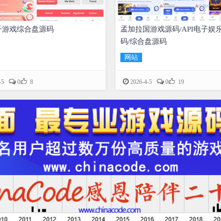
子游戏综合盘源码
孟加拉国游戏源码/API电子娱
码/综合盘源码
网站


-5
0
8
2026-4-5
0
19