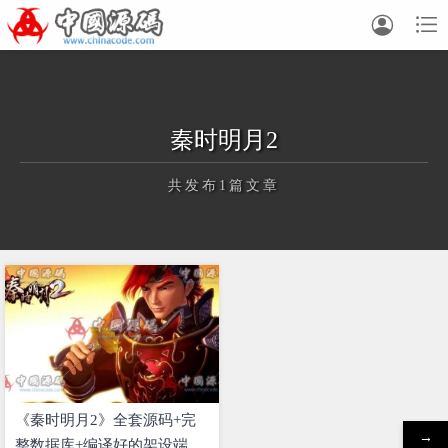


秦时明月2
共发布1篇文章
正在为您加载新内容
《秦时明月2》全套源码+完
→
整数据库+编译好的架设端