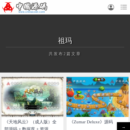


祖玛
共发布2篇文章
正在为您加载新内容
《天地风云》（成人版）全
《Zumar Deluxe》源码
→
部源码 + 数据库 + 资源