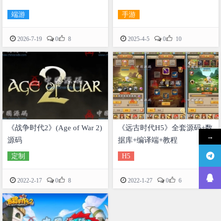
端游
手游


2026-7-19
0
8
2025-4-5
0
10
《战争时代2》(Age of War 2)
《远古时代H5》全套源码+数
→
源码
据库+编译端+教程
定制
H5


2022-2-17
0
8
2022-1-27
0
6