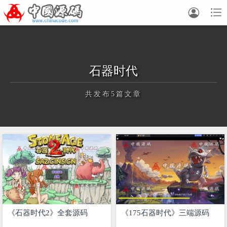


石器时代
共发布5篇文章
正在为您加载新内容
《石器时代2》全套源码
《175石器时代》三端源码