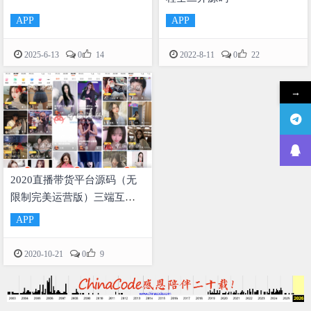
APP
APP


2025-6-13
0
14
2022-8-11
0
22
→
2020直播带货平台源码（无
限制完美运营版）三端互
通，pc+安卓+ios三端源码
APP

2020-10-21
0
9